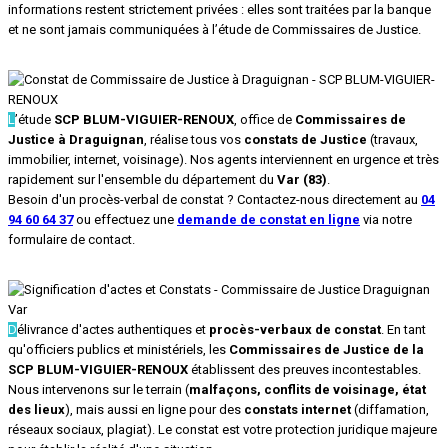
informations restent strictement privées : elles sont traitées par la banque
et ne sont jamais communiquées à l’étude de Commissaires de Justice.
L
’étude
SCP BLUM-VIGUIER-RENOUX
, office de
Commissaires de
Justice à Draguignan
, réalise tous vos
constats de Justice
(travaux,
immobilier, internet, voisinage). Nos agents interviennent en urgence et très
rapidement sur l'ensemble du département du
Var (83)
.
Besoin d'un procès-verbal de constat ? Contactez-nous directement au
04
94 60 64 37
ou effectuez une
demande de constat en ligne
via notre
formulaire de contact.
D
élivrance d'actes authentiques et
procès-verbaux de constat
. En tant
qu'officiers publics et ministériels, les
Commissaires de Justice de la
SCP BLUM-VIGUIER-RENOUX
établissent des preuves incontestables.
Nous intervenons sur le terrain (
malfaçons, conflits de voisinage, état
des lieux
), mais aussi en ligne pour des
constats internet
(diffamation,
réseaux sociaux, plagiat). Le constat est votre protection juridique majeure