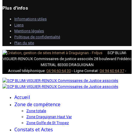
Plus d'infos
Informations utiles
Liens
Mentions légales
Politique de confidentialité
Plan du site
SCP BLUM-
VIGUIER-RENOUX Commissaires de justice associés 28 boulevard Frédéric
MISTRAL 83300 DRAGUIGNAN
Accueil téléphonique:
04 94 60 64 30
- Ligne Constat:
04 94 60 64 37
-
Accueil
Zone de compétence
Zone totale
Zone Draguignan Haut Var
Zone Golfe de St Tropez
Constats et Actes