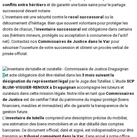
conflits entre héritiers
et de garantir une base saine pour le partage
successoral devant notaire.
L’inventaire est une sécurité contre le
recel successoral
ou le
détournement d'héritage. Bien que souvent volontaire pour protéger les
droits de chacun, l'
inventaire successoral
est obligatoire dans certains
cas (héritiers mineurs, protégés ou acceptation à concurrence de l'actif
net). Contactez nos
Commissaires de Justice dans le Var
pour
sécuriser l'ouverture de votre succession et obtenir un procès-verbal de
prisée officiel.
C
et acte obligatoire doit être réalisé dans les
3 mois suivant la
désignation du représentant légal
par le Juge des Tutelles. L’étude
SCP
BLUM-VIGUIER-RENOUX à Draguignan
accompagne les tuteurs et
curateurs dans cette mission légale. Notre rôle en tant que
Commissaires
de Justice
est de certifier l’état du patrimoine du majeur protégé (biens
financiers, meubles et immeubles) afin de garantir la transparence de la
gestion future.
L’
inventaire de tutelle
comprend une description précise du mobilier,
une estimation des biens immobiliers et un état détaillé des comptes
bancaires. Ce document officiel, daté et signé, est indispensable pour être
transmis au
tribunal compétent dans le Var
. Faire appel à notre office