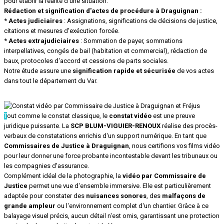
pour établir la réalité d'une situation.
Rédaction et signification d'actes de procédure à Draguignan :
*
Actes judiciaires
: Assignations, significations de décisions de justice,
citations et mesures d'exécution forcée.
*
Actes extrajudiciaires
: Sommation de payer, sommations
interpellatives, congés de bail (habitation et commercial), rédaction de
baux, protocoles d'accord et cessions de parts sociales.
Notre étude assure une
signification rapide et sécurisée
de vos actes
dans tout le département du Var.
T
out comme le constat classique, le
constat vidéo
est une preuve
juridique puissante. La
SCP BLUM-VIGUIER-RENOUX
réalise des procès-
verbaux de constatations enrichis d'un support numérique. En tant que
Commissaires de Justice à Draguignan
, nous certifions vos films vidéo
pour leur donner une force probante incontestable devant les tribunaux ou
les compagnies d'assurance.
Complément idéal de la photographie, la
vidéo par Commissaire de
Justice
permet une vue d'ensemble immersive. Elle est particulièrement
adaptée pour constater des
nuisances sonores
, des
malfaçons de
grande ampleur
ou l'environnement complet d'un chantier. Grâce à ce
balayage visuel précis, aucun détail n'est omis, garantissant une protection