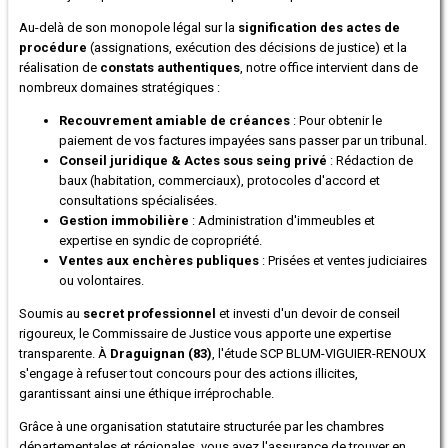
Au-delà de son monopole légal sur la
signification des actes de
procédure
(assignations, exécution des décisions de justice) et la
réalisation de
constats authentiques
, notre office intervient dans de
nombreux domaines stratégiques :
Recouvrement amiable de créances
: Pour obtenir le
paiement de vos factures impayées sans passer par un tribunal.
Conseil juridique & Actes sous seing privé
: Rédaction de
baux (habitation, commerciaux), protocoles d'accord et
consultations spécialisées.
Gestion immobilière
: Administration d'immeubles et
expertise en syndic de copropriété.
Ventes aux enchères publiques
: Prisées et ventes judiciaires
ou volontaires.
Soumis au
secret professionnel
et investi d'un devoir de conseil
rigoureux, le Commissaire de Justice vous apporte une expertise
transparente. À
Draguignan (83)
, l'étude SCP BLUM-VIGUIER-RENOUX
s'engage à refuser tout concours pour des actions illicites,
garantissant ainsi une éthique irréprochable.
Grâce à une organisation statutaire structurée par les chambres
départementales et régionales, vous avez l'assurance de trouver en