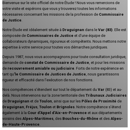
Bienvenue sur le site officiel de notre Étude ! Nous vous remercions de
votre visite et espérons que vous y trouverez toutes les informations
nécessaires concernant les missions de la profession de
Commissaire
de Justice
.
Notre Étude est idéalement située à
Draguignan
dans le
Var (83)
. Elle est
composée de
Commissaires de Justice
et d’une équipe de
collaborateurs dynamiques, rigoureux et compétents. Nous mettons notre
expertise à votre service pour toutes vos démarches juridiques.
Depuis 1987, nous vous accompagnons pour toute consultation juridique,
demande de
constat de Commissaire de Justice
, et pour les missions
de
recouvrement amiable ou judiciaire
. Forts de notre expérience en
tant qu
'le Commissaire de Justices de Justice
, nous garantissons
rigueur et efficacité dans l'exécution de nos fonctions.
Nos compétences s'étendent sur tout le département du
Var
(83) et au-
delà. Nous intervenons sur la zone territoriale des
Tribunaux Judiciaires
de
Draguignan
et de
Toulon
, ainsi que sur les
Pôles de Proximité
de
Draguignan
,
Fréjus
,
Toulon
et
Brignoles
. Notre compétence s'étend
également à la
Cour d’Appel d’Aix-en-Provence
et aux départements
voisins des
Alpes-Maritimes
, des
Bouches-du-Rhône
et des
Alpes-
de-Haute-Provence
.