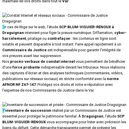
maximale de vos droits dans tout le
Var
.
E
n cas de litige sur le web, l'étude
SCP BLUM-VIGUIER-RENOUX à
Draguignan
intervient pour figer la preuve numérique. Diffamation,
cyber-
harcèlement
, piratage ou
contrefaçon
: les contenus en ligne sont
volatils et peuvent disparaître à tout instant. Faire appel rapidement à un
Commissaire de Justice
est indispensable pour garantir l'intégrité de
vos preuves avant leur suppression.
Nos
procès-verbaux de constat internet
vous permettent de bénéficier
d’une
force probante
indispensable devant les tribunaux. Nous réalisons
des captures d'écran et des analyses techniques (commentaires, vidéos,
publications sur réseaux sociaux) en stricte conformité avec la
norme
AFNOR NF Z67-147
. Protégez vos droits et votre e-réputation avec
l'expertise de nos Commissaires de Justice dans le Var.
L
’
inventaire de succession
réalisé par un Commissaire de Justice est
essentiel pour protéger le patrimoine familial. À
Draguignan
, l’étude
SCP
BLUM-VIGUIER-RENOUX
vous accompagne pour lister avec précision les
biens du défunt. Cette démarche transparente permet de prévenir les